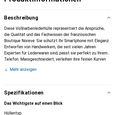
Beschreibung
Diese Vollnarbenlederhülle repräsentiert die Ansprüche,
die Qualität und das Fachwissen der französischen
Boutique Noreve. Sie schützt Ihr Smartphone mit Eleganz.
Entworfen von Handwerkern, die seit vielen Jahren
Experten für Lederwaren sind, passt sie perfekt zu Ihrem
Telefon. Massgeschneidert, verleihen ihre feinen Kurven
ihr eine echte zweite Haut. Sie wird zum schicken und
Mehr anzeigen
unverzichtbaren Accessoire für Ihr Smartphone.
International anerkannt für ihre hochwertigen Produkte ist
die Marke Noreve eine sichere Wahl für eine
anspruchsvolle Klientel.
Spezifikationen
Das Wichtigste auf einen Blick
Hüllentyp