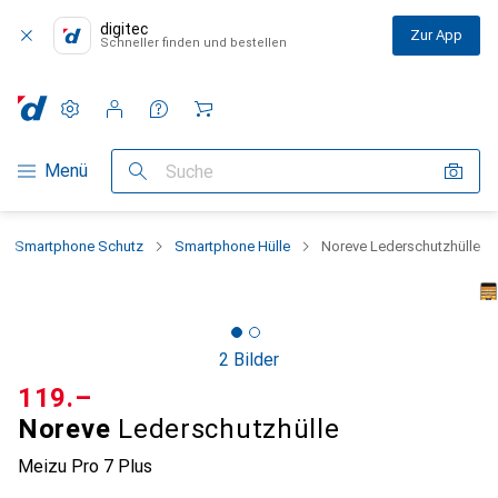
digitec
Zur App
Schneller finden und bestellen
Einstellungen
Kundenkonto
Vergleichslisten
Merklisten
Warenkorb
Navigation nach Kategorien
Menü
Suche
Smartphone Schutz
Smartphone Hülle
Noreve Lederschutzhülle
2 Bilder
CHF
119.–
Noreve
Lederschutzhülle
Meizu Pro 7 Plus