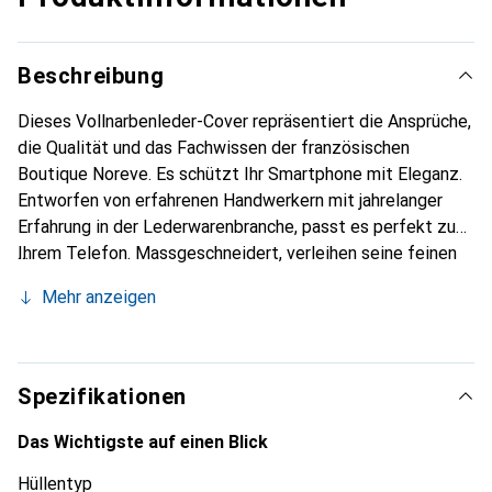
Beschreibung
Dieses Vollnarbenleder-Cover repräsentiert die Ansprüche,
die Qualität und das Fachwissen der französischen
Boutique Noreve. Es schützt Ihr Smartphone mit Eleganz.
Entworfen von erfahrenen Handwerkern mit jahrelanger
Erfahrung in der Lederwarenbranche, passt es perfekt zu
Ihrem Telefon. Massgeschneidert, verleihen seine feinen
Kurven ihm eine echte zweite Haut. Es wird zum schicken
Mehr anzeigen
und unverzichtbaren Accessoire für Ihr Smartphone.
International anerkannt für ihre hochwertigen Produkte ist
die Marke Noreve eine zuverlässige Wahl für eine
anspruchsvolle Kundschaft.
Spezifikationen
Das Wichtigste auf einen Blick
Hüllentyp