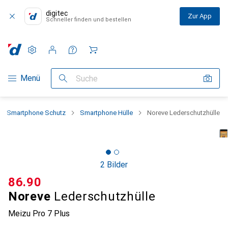
digitec
Zur App
Schneller finden und bestellen
Einstellungen
Kundenkonto
Vergleichslisten
Merklisten
Warenkorb
Navigation nach Kategorien
Menü
Suche
Smartphone Schutz
Smartphone Hülle
Noreve Lederschutzhülle
2 Bilder
CHF
86.90
Noreve
Lederschutzhülle
Meizu Pro 7 Plus