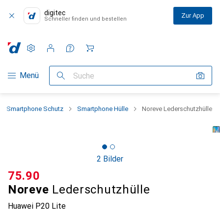
digitec
Zur App
Schneller finden und bestellen
Einstellungen
Kundenkonto
Vergleichslisten
Merklisten
Warenkorb
Navigation nach Kategorien
Menü
Suche
Smartphone Schutz
Smartphone Hülle
Noreve Lederschutzhülle
2 Bilder
CHF
75.90
Noreve
Lederschutzhülle
Huawei P20 Lite