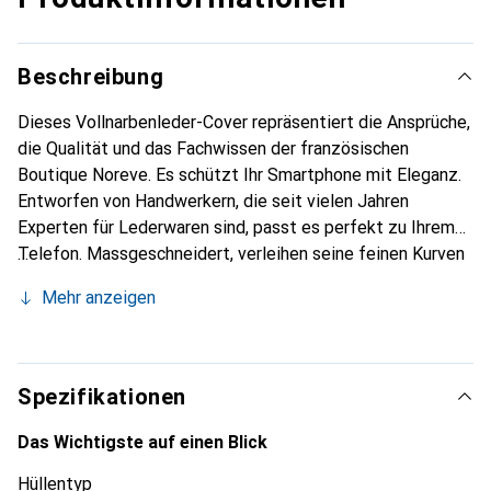
Beschreibung
Dieses Vollnarbenleder-Cover repräsentiert die Ansprüche,
die Qualität und das Fachwissen der französischen
Boutique Noreve. Es schützt Ihr Smartphone mit Eleganz.
Entworfen von Handwerkern, die seit vielen Jahren
Experten für Lederwaren sind, passt es perfekt zu Ihrem
Telefon. Massgeschneidert, verleihen seine feinen Kurven
ihm eine echte zweite Haut. Es wird zum schicken und
Mehr anzeigen
unverzichtbaren Accessoire für Ihr Smartphone.
International anerkannt für ihre hochwertigen Produkte ist
die Marke Noreve eine sichere Wahl für eine
anspruchsvolle Klientel.
Spezifikationen
Das Wichtigste auf einen Blick
Hüllentyp