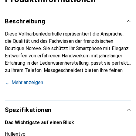
Beschreibung
Diese Vollnarbenlederhülle repräsentiert die Ansprüche,
die Qualität und das Fachwissen der französischen
Boutique Noreve. Sie schützt Ihr Smartphone mit Eleganz.
Entworfen von erfahrenen Handwerkern mit jahrelanger
Erfahrung in der Lederwarenherstellung, passt sie perfekt
zu Ihrem Telefon. Massgeschneidert bieten ihre feinen
Kurven eine echte zweite Haut. Sie wird zum schicken und
Mehr anzeigen
unverzichtbaren Accessoire für Ihr Smartphone.
International anerkannt für ihre hochwertigen Produkte ist
die Marke Noreve eine zuverlässige Wahl für eine
anspruchsvolle Kundschaft.
Spezifikationen
Das Wichtigste auf einen Blick
Hüllentyp