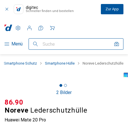
digitec
Zur App
Schneller finden und bestellen
Einstellungen
Kundenkonto
Vergleichslisten
Merklisten
Warenkorb
Navigation nach Kategorien
Menü
Suche
Smartphone Schutz
Smartphone Hülle
Noreve Lederschutzhülle
2 Bilder
CHF
86.90
Noreve
Lederschutzhülle
Huawei Mate 20 Pro