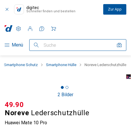
digitec
Zur App
Schneller finden und bestellen
Einstellungen
Kundenkonto
Vergleichslisten
Merklisten
Warenkorb
Navigation nach Kategorien
Menü
Suche
Smartphone Schutz
Smartphone Hülle
Noreve Lederschutzhülle
2 Bilder
CHF
49.90
Noreve
Lederschutzhülle
Huawei Mate 10 Pro