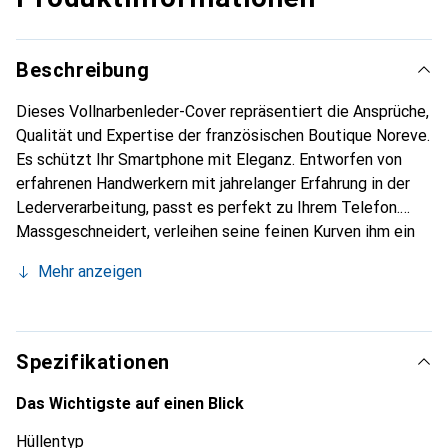
Beschreibung
Dieses Vollnarbenleder-Cover repräsentiert die Ansprüche,
Qualität und Expertise der französischen Boutique Noreve.
Es schützt Ihr Smartphone mit Eleganz. Entworfen von
erfahrenen Handwerkern mit jahrelanger Erfahrung in der
Lederverarbeitung, passt es perfekt zu Ihrem Telefon.
Massgeschneidert, verleihen seine feinen Kurven ihm ein
echtes Gefühl von zweiter Haut. Es wird zum schicken und
Mehr anzeigen
unverzichtbaren Accessoire für Ihr Smartphone. Die Marke
Noreve ist international für ihre hochwertigen Produkte
anerkannt und eine zuverlässige Wahl für eine
anspruchsvolle Kundschaft.
Spezifikationen
Das Wichtigste auf einen Blick
Hüllentyp