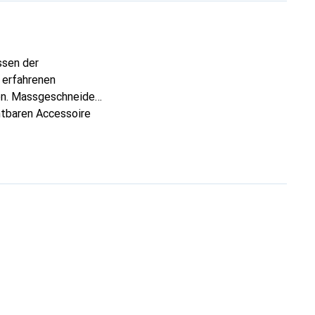
ssen der
 erfahrenen
fon. Massgeschneidert
htbaren Accessoire
anerkannt und eine