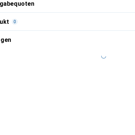
kgabequoten
ukt
0
ngen