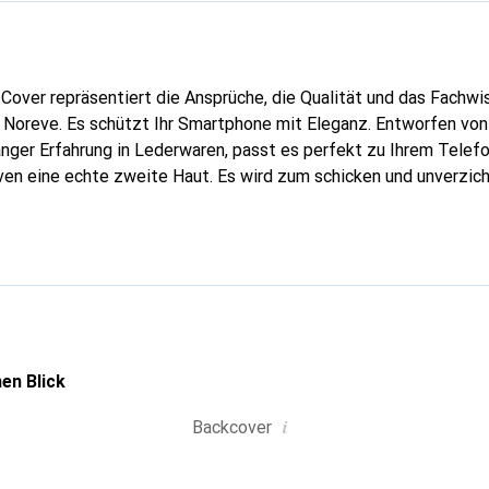
Cover repräsentiert die Ansprüche, die Qualität und das Fachwi
 Noreve. Es schützt Ihr Smartphone mit Eleganz. Entworfen von
anger Erfahrung in Lederwaren, passt es perfekt zu Ihrem Tele
ven eine echte zweite Haut. Es wird zum schicken und unverzic
 Marke Noreve ist international für ihre hochwertigen Produkte 
ine anspruchsvolle Kundschaft.
en Blick
i
Backcover