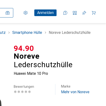
Einstellungen
Kundenkonto
Vergleichslisten
Merklisten
Warenkorb
Anmelden
utz
Smartphone Hülle
Noreve Lederschutzhülle
CHF
94.90
Noreve
Lederschutzhülle
Huawei Mate 10 Pro
Marke
Bewertungen
Mehr von Noreve