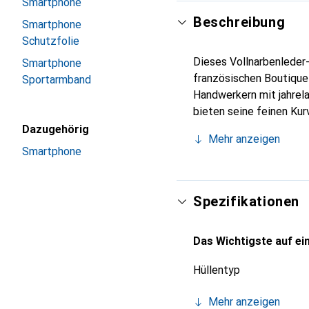
Smartphone
Beschreibung
Smartphone
Schutzfolie
Dieses Vollnarbenleder-
Smartphone
französischen Boutique
Sportarmband
Handwerkern mit jahrel
bieten seine feinen Kur
für Ihr Smartphone. Die
Dazugehörig
Mehr anzeigen
zuverlässige Wahl für e
Smartphone
Spezifikationen
Das Wichtigste auf ein
Hüllentyp
Mehr anzeigen