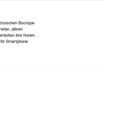
nzösischen Boutique
vielen Jahren
rleihen ihre feinen
 Ihr Smartphone.
re Wahl für eine