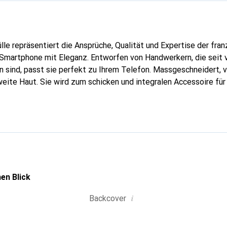
lle repräsentiert die Ansprüche, Qualität und Expertise der fra
 Smartphone mit Eleganz. Entworfen von Handwerkern, die seit 
 sind, passt sie perfekt zu Ihrem Telefon. Massgeschneidert, ve
weite Haut. Sie wird zum schicken und integralen Accessoire für
 für ihre hochwertigen Produkte ist die Marke Noreve eine siche
aft.
en Blick
i
Backcover