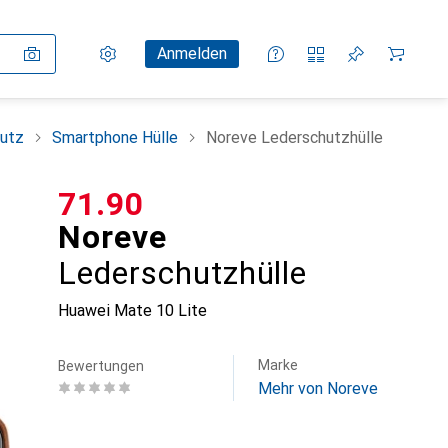
Einstellungen
Kundenkonto
Vergleichslisten
Merklisten
Warenkorb
Anmelden
utz
Smartphone Hülle
Noreve Lederschutzhülle
CHF
71.90
Noreve
Lederschutzhülle
Huawei Mate 10 Lite
Marke
Bewertungen
Mehr von Noreve