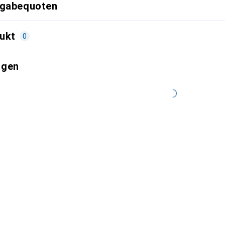
kgabequoten
ukt
0
ngen