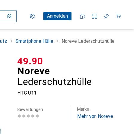
Einstellungen
Kundenkonto
Vergleichslisten
Merklisten
Warenkorb
Anmelden
utz
Smartphone Hülle
Noreve Lederschutzhülle
CHF
49.90
Noreve
Lederschutzhülle
HTC U11
Marke
Bewertungen
Mehr von Noreve