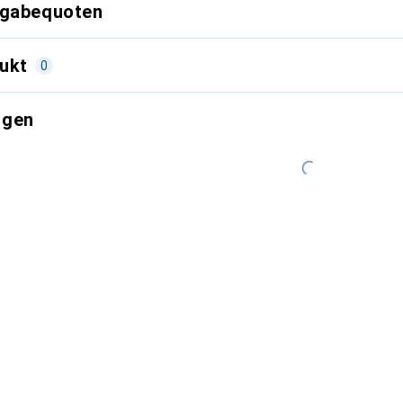
kgabequoten
ukt
0
ngen