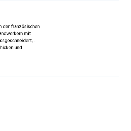
n der französischen
Handwerkern mit
assgeschneidert,
chicken und
rtigen Produkte ist