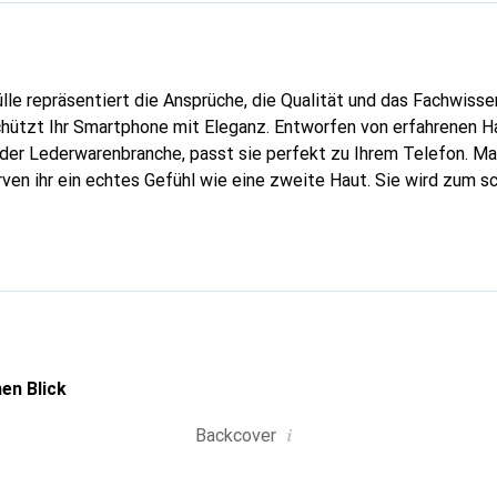
lle repräsentiert die Ansprüche, die Qualität und das Fachwisse
chützt Ihr Smartphone mit Eleganz. Entworfen von erfahrenen 
n der Lederwarenbranche, passt sie perfekt zu Ihrem Telefon. M
urven ihr ein echtes Gefühl wie eine zweite Haut. Sie wird zum s
ire für Ihr Smartphone. International anerkannt für ihre hochwe
uverlässige Wahl für eine anspruchsvolle Kundschaft.
en Blick
i
Backcover