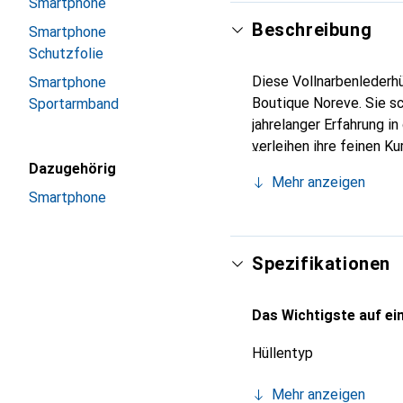
Smartphone
Beschreibung
Smartphone
Schutzfolie
Diese Vollnarbenlederhü
Smartphone
Boutique Noreve. Sie s
Sportarmband
jahrelanger Erfahrung i
verleihen ihre feinen K
unverzichtbaren Accesso
Dazugehörig
Mehr anzeigen
die Marke Noreve eine z
Smartphone
Spezifikationen
Das Wichtigste auf ein
Hüllentyp
Mehr anzeigen