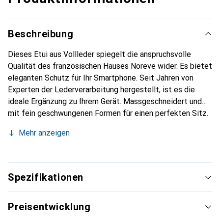
Beschreibung
Dieses Etui aus Vollleder spiegelt die anspruchsvolle
Qualität des französischen Hauses Noreve wider. Es bietet
eleganten Schutz für Ihr Smartphone. Seit Jahren von
Experten der Lederverarbeitung hergestellt, ist es die
ideale Ergänzung zu Ihrem Gerät. Massgeschneidert und
mit fein geschwungenen Formen für einen perfekten Sitz.
Ein elegantes Accessoire und das ideale Gewand für Ihr
Mehr anzeigen
Smartphone. Die Marke Noreve ist international für ihre
hochwertigen Produkte bekannt und stets eine gute Wahl
für den anspruchsvollen Kunden.
Spezifikationen
Preisentwicklung