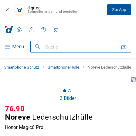
digitec
Zur App
Schneller finden und bestellen
Einstellungen
Kundenkonto
Vergleichslisten
Merklisten
Warenkorb
Navigation nach Kategorien
Menü
Suche
Smartphone Schutz
Smartphone Hülle
Noreve Lederschutzhülle
2 Bilder
CHF
76.90
Noreve
Lederschutzhülle
Honor Magic6 Pro