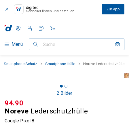
digitec
Zur App
Schneller finden und bestellen
Einstellungen
Kundenkonto
Vergleichslisten
Merklisten
Warenkorb
Navigation nach Kategorien
Menü
Suche
Smartphone Schutz
Smartphone Hülle
Noreve Lederschutzhülle
2 Bilder
CHF
94.90
Noreve
Lederschutzhülle
Google Pixel 8