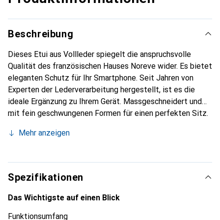
Beschreibung
Dieses Etui aus Vollleder spiegelt die anspruchsvolle
Qualität des französischen Hauses Noreve wider. Es bietet
eleganten Schutz für Ihr Smartphone. Seit Jahren von
Experten der Lederverarbeitung hergestellt, ist es die
ideale Ergänzung zu Ihrem Gerät. Massgeschneidert und
mit fein geschwungenen Formen für einen perfekten Sitz.
Ein elegantes Accessoire und das ideale Gewand für Ihr
Mehr anzeigen
Smartphone. Die Marke Noreve ist international für ihre
hochwertigen Produkte bekannt und stets eine gute Wahl
für den anspruchsvollen Kunden.
Spezifikationen
Das Wichtigste auf einen Blick
Funktionsumfang