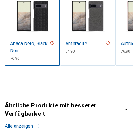
Abaca Nero, Black,
Anthracite
Autru
Noir
CHF
54.90
CHF
76.90
CHF
76.90
Ähnliche Produkte mit besserer
Verfügbarkeit
Alle anzeigen