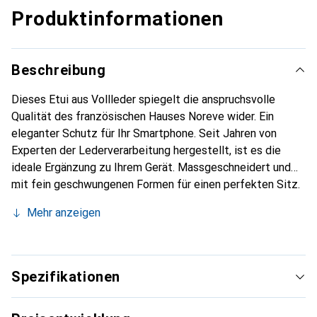
Produktinformationen
Beschreibung
Dieses Etui aus Vollleder spiegelt die anspruchsvolle
Qualität des französischen Hauses Noreve wider. Ein
eleganter Schutz für Ihr Smartphone. Seit Jahren von
Experten der Lederverarbeitung hergestellt, ist es die
ideale Ergänzung zu Ihrem Gerät. Massgeschneidert und
mit fein geschwungenen Formen für einen perfekten Sitz.
Ein elegantes Accessoire und das ideale Gewand für Ihr
Mehr anzeigen
Smartphone. Die Marke Noreve ist international für ihre
hochwertigen Produkte bekannt und stets eine gute Wahl
für den anspruchsvollen Kunden.
Spezifikationen