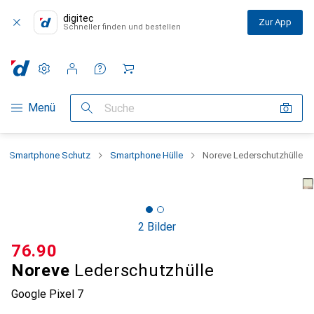
digitec
Zur App
Schneller finden und bestellen
Einstellungen
Kundenkonto
Vergleichslisten
Merklisten
Warenkorb
Navigation nach Kategorien
Menü
Suche
Smartphone Schutz
Smartphone Hülle
Noreve Lederschutzhülle
2 Bilder
CHF
76.90
Noreve
Lederschutzhülle
Google Pixel 7