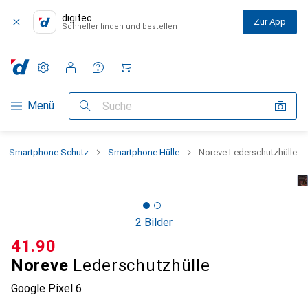
digitec
Zur App
Schneller finden und bestellen
Einstellungen
Kundenkonto
Vergleichslisten
Merklisten
Warenkorb
Navigation nach Kategorien
Menü
Suche
Smartphone Schutz
Smartphone Hülle
Noreve Lederschutzhülle
2 Bilder
CHF
41.90
Noreve
Lederschutzhülle
Google Pixel 6