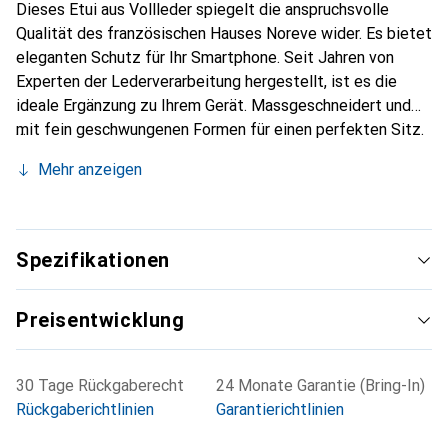
Dieses Etui aus Vollleder spiegelt die anspruchsvolle
Qualität des französischen Hauses Noreve wider. Es bietet
eleganten Schutz für Ihr Smartphone. Seit Jahren von
Experten der Lederverarbeitung hergestellt, ist es die
ideale Ergänzung zu Ihrem Gerät. Massgeschneidert und
mit fein geschwungenen Formen für einen perfekten Sitz.
Ein elegantes Accessoire und das ideale Gewand für Ihr
Mehr anzeigen
Smartphone. Die Marke Noreve ist international für ihre
hochwertigen Produkte bekannt und stets eine gute Wahl
für den anspruchsvollen Kunden.
Spezifikationen
Preisentwicklung
30 Tage Rückgaberecht
24 Monate Garantie (Bring-In)
Rückgaberichtlinien
Garantierichtlinien