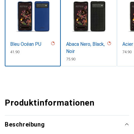
Bleu Océan PU
Abaca Nero, Black,
Acier
Noir
CHF
41.90
CHF
74.90
CHF
75.90
Produktinformationen
Beschreibung