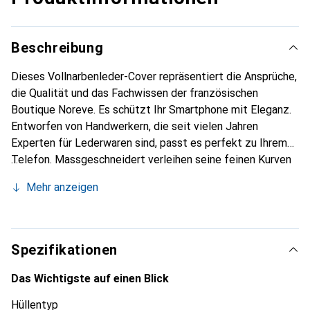
Beschreibung
Dieses Vollnarbenleder-Cover repräsentiert die Ansprüche,
die Qualität und das Fachwissen der französischen
Boutique Noreve. Es schützt Ihr Smartphone mit Eleganz.
Entworfen von Handwerkern, die seit vielen Jahren
Experten für Lederwaren sind, passt es perfekt zu Ihrem
Telefon. Massgeschneidert verleihen seine feinen Kurven
ihm eine echte zweite Haut. Es wird zum schicken und
Mehr anzeigen
unverzichtbaren Accessoire für Ihr Smartphone.
International anerkannt für ihre hochwertigen Produkte ist
die Marke Noreve eine sichere Wahl für eine
anspruchsvolle Kundschaft.
Spezifikationen
Das Wichtigste auf einen Blick
Hüllentyp