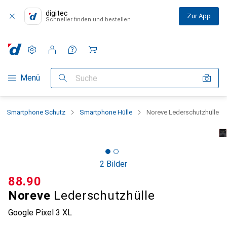
digitec
Zur App
Schneller finden und bestellen
Einstellungen
Kundenkonto
Vergleichslisten
Merklisten
Warenkorb
Navigation nach Kategorien
Menü
Suche
Smartphone Schutz
Smartphone Hülle
Noreve Lederschutzhülle
2 Bilder
CHF
88.90
Noreve
Lederschutzhülle
Google Pixel 3 XL