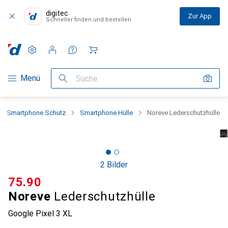
digitec
Zur App
Schneller finden und bestellen
Einstellungen
Kundenkonto
Vergleichslisten
Merklisten
Warenkorb
Navigation nach Kategorien
Menü
Suche
Smartphone Schutz
Smartphone Hülle
Noreve Lederschutzhülle
2 Bilder
CHF
75.90
Noreve
Lederschutzhülle
Google Pixel 3 XL