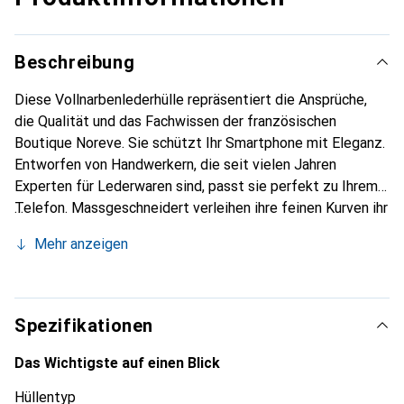
Beschreibung
Diese Vollnarbenlederhülle repräsentiert die Ansprüche,
die Qualität und das Fachwissen der französischen
Boutique Noreve. Sie schützt Ihr Smartphone mit Eleganz.
Entworfen von Handwerkern, die seit vielen Jahren
Experten für Lederwaren sind, passt sie perfekt zu Ihrem
Telefon. Massgeschneidert verleihen ihre feinen Kurven ihr
eine echte zweite Haut. Sie wird zum schicken und
Mehr anzeigen
unverzichtbaren Accessoire Ihres Smartphones. Die Marke
Noreve ist international anerkannt für ihre hochwertigen
Produkte und ist eine sichere Wahl für eine anspruchsvolle
Kundschaft.
Spezifikationen
Das Wichtigste auf einen Blick
Hüllentyp