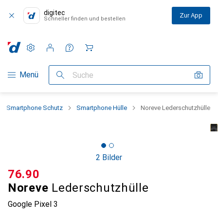
digitec
Zur App
Schneller finden und bestellen
Einstellungen
Kundenkonto
Vergleichslisten
Merklisten
Warenkorb
Navigation nach Kategorien
Menü
Suche
Smartphone Schutz
Smartphone Hülle
Noreve Lederschutzhülle
2 Bilder
CHF
76.90
Noreve
Lederschutzhülle
Google Pixel 3