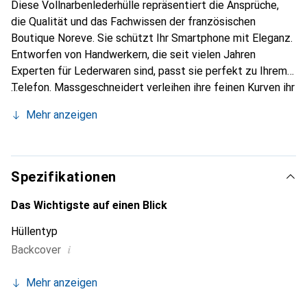
Diese Vollnarbenlederhülle repräsentiert die Ansprüche,
die Qualität und das Fachwissen der französischen
Boutique Noreve. Sie schützt Ihr Smartphone mit Eleganz.
Entworfen von Handwerkern, die seit vielen Jahren
Experten für Lederwaren sind, passt sie perfekt zu Ihrem
Telefon. Massgeschneidert verleihen ihre feinen Kurven ihr
eine echte zweite Haut. Sie wird zum schicken und
Mehr anzeigen
unverzichtbaren Accessoire für Ihr Smartphone.
International anerkannt für ihre hochwertigen Produkte ist
die Marke Noreve eine zuverlässige Wahl für eine
anspruchsvolle Kundschaft.
Spezifikationen
Das Wichtigste auf einen Blick
Hüllentyp
i
Backcover
Mehr anzeigen