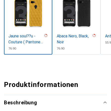
Jaune soul??u -
Abaca Nero, Black,
Ant
Couture ( Pantone
Noir
CH
55.
#F3B934 )
CHF
76.90
CHF
76.90
Produktinformationen
Beschreibung