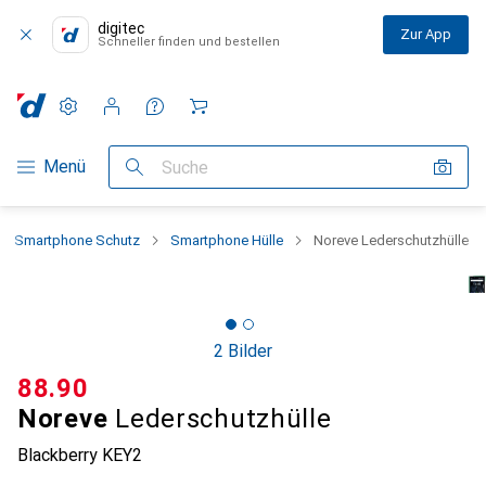
digitec
Zur App
Schneller finden und bestellen
Einstellungen
Kundenkonto
Vergleichslisten
Merklisten
Warenkorb
Navigation nach Kategorien
Menü
Suche
Smartphone Schutz
Smartphone Hülle
Noreve Lederschutzhülle
2 Bilder
CHF
88.90
Noreve
Lederschutzhülle
Blackberry KEY2