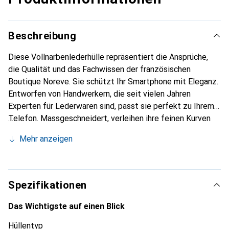
Beschreibung
Diese Vollnarbenlederhülle repräsentiert die Ansprüche,
die Qualität und das Fachwissen der französischen
Boutique Noreve. Sie schützt Ihr Smartphone mit Eleganz.
Entworfen von Handwerkern, die seit vielen Jahren
Experten für Lederwaren sind, passt sie perfekt zu Ihrem
Telefon. Massgeschneidert, verleihen ihre feinen Kurven
ihr eine echte zweite Haut. Sie wird zum schicken und
Mehr anzeigen
unverzichtbaren Accessoire für Ihr Smartphone.
International anerkannt für ihre hochwertigen Produkte ist
die Marke Noreve eine sichere Wahl für eine
anspruchsvolle Kundschaft.
Spezifikationen
Das Wichtigste auf einen Blick
Hüllentyp