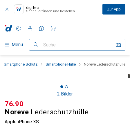
digitec
Zur App
Schneller finden und bestellen
Einstellungen
Kundenkonto
Vergleichslisten
Merklisten
Warenkorb
Navigation nach Kategorien
Menü
Suche
Smartphone Schutz
Smartphone Hülle
Noreve Lederschutzhülle
2 Bilder
CHF
76.90
Noreve
Lederschutzhülle
Apple iPhone XS