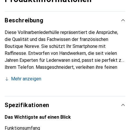
Beschreibung
Diese Vollnarbenlederhülle repräsentiert die Ansprüche,
die Qualität und das Fachwissen der französischen
Boutique Noreve. Sie schützt Ihr Smartphone mit
Raffinesse. Entworfen von Handwerkern, die seit vielen
Jahren Experten für Lederwaren sind, passt sie perfekt zu
Ihrem Telefon. Massgeschneidert, verleihen ihre feinen
Kurven ihr eine echte zweite Haut. Sie wird zum schicken
Mehr anzeigen
und integralen Accessoire für Ihr Smartphone. International
anerkannt für ihre hochwertigen Produkte ist die Marke
Noreve eine sichere Wahl für eine anspruchsvolle
Kundschaft.
Spezifikationen
Das Wichtigste auf einen Blick
Funktionsumfang