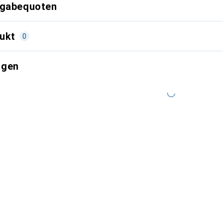
kgabequoten
ukt
0
ngen