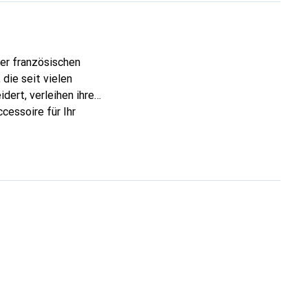
der französischen
die seit vielen
dert, verleihen ihre
cessoire für Ihr
ve eine zuverlässige