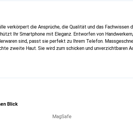
lle verkörpert die Ansprüche, die Qualität und das Fachwissen 
hützt Ihr Smartphone mit Eleganz. Entworfen von Handwerkern, 
erwaren sind, passt sie perfekt zu Ihrem Telefon. Massgeschnei
echte zweite Haut. Sie wird zum schicken und unverzichtbaren Ac
al anerkannt für ihre hochwertigen Produkte ist die Marke Nore
volle Kundschaft.
en Blick
MagSafe