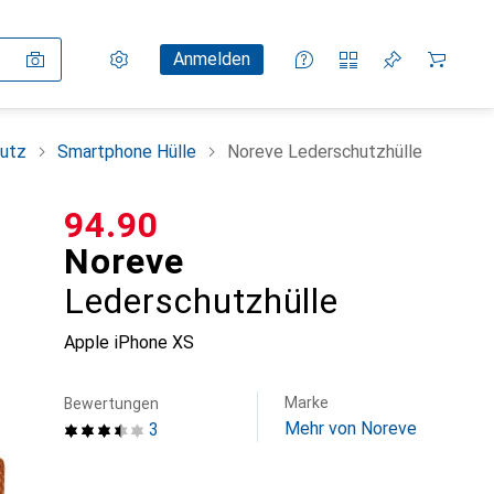
Einstellungen
Kundenkonto
Vergleichslisten
Merklisten
Warenkorb
Anmelden
utz
Smartphone Hülle
Noreve Lederschutzhülle
CHF
94.90
Noreve
Lederschutzhülle
Apple iPhone XS
Marke
Bewertungen
Mehr von Noreve
3