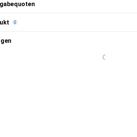
kgabequoten
ukt
0
ngen