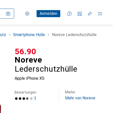
Einstellungen
Kundenkonto
Vergleichslisten
Merklisten
Warenkorb
Anmelden
utz
Smartphone Hülle
Noreve Lederschutzhülle
CHF
56.90
Noreve
Lederschutzhülle
Apple iPhone XS
Marke
Bewertungen
Mehr von Noreve
3