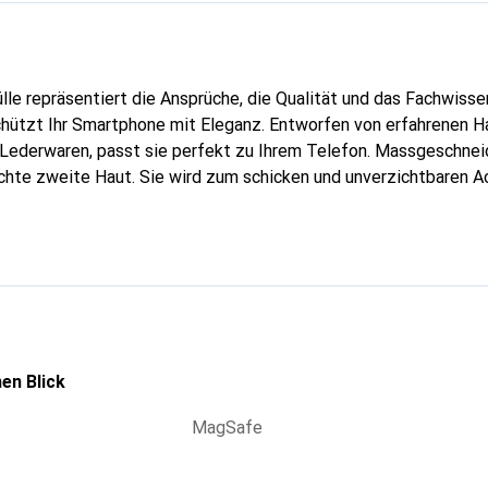
lle repräsentiert die Ansprüche, die Qualität und das Fachwisse
chützt Ihr Smartphone mit Eleganz. Entworfen von erfahrenen 
n Lederwaren, passt sie perfekt zu Ihrem Telefon. Massgeschneid
echte zweite Haut. Sie wird zum schicken und unverzichtbaren Ac
al anerkannt für ihre hochwertigen Produkte ist die Marke Nore
volle Kundschaft.
en Blick
MagSafe