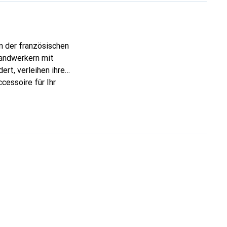
n der französischen
Handwerkern mit
ert, verleihen ihre
cessoire für Ihr
ve eine zuverlässige