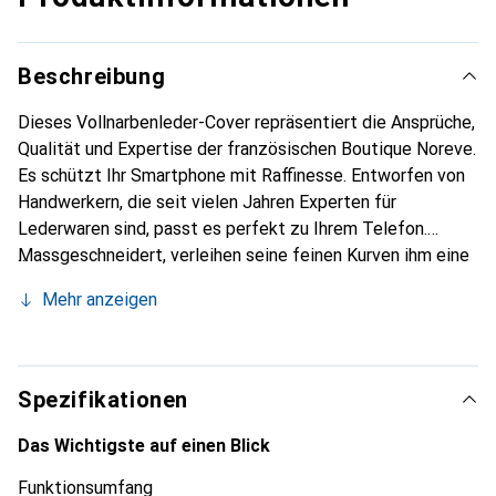
Beschreibung
Dieses Vollnarbenleder-Cover repräsentiert die Ansprüche,
Qualität und Expertise der französischen Boutique Noreve.
Es schützt Ihr Smartphone mit Raffinesse. Entworfen von
Handwerkern, die seit vielen Jahren Experten für
Lederwaren sind, passt es perfekt zu Ihrem Telefon.
Massgeschneidert, verleihen seine feinen Kurven ihm eine
echte zweite Haut. Es wird zum eleganten und
Mehr anzeigen
unverzichtbaren Accessoire Ihres Smartphones.
International anerkannt für ihre hochwertigen Produkte ist
die Marke Noreve eine sichere Wahl für eine
anspruchsvolle Klientel.
Spezifikationen
Das Wichtigste auf einen Blick
Funktionsumfang