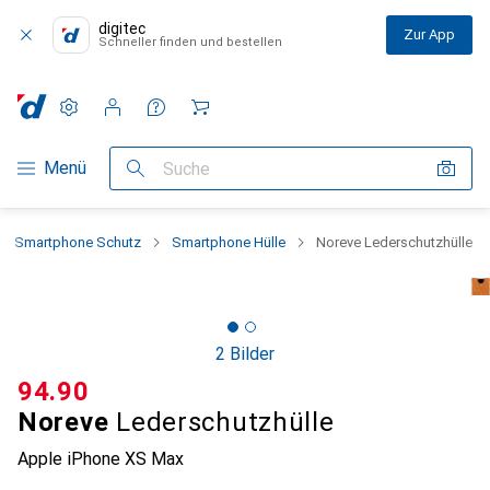
digitec
Zur App
Schneller finden und bestellen
Einstellungen
Kundenkonto
Vergleichslisten
Merklisten
Warenkorb
Navigation nach Kategorien
Menü
Suche
Smartphone Schutz
Smartphone Hülle
Noreve Lederschutzhülle
2 Bilder
CHF
94.90
Noreve
Lederschutzhülle
Apple iPhone XS Max