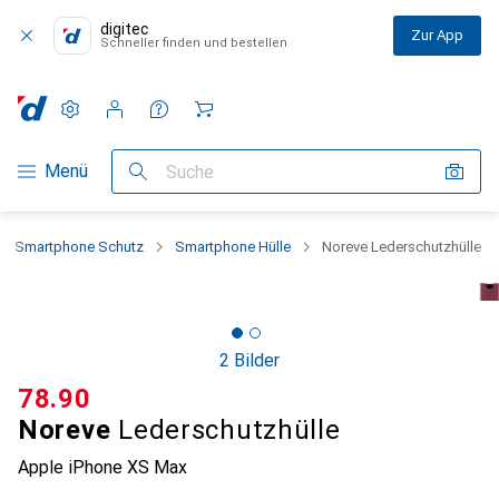
digitec
Zur App
Schneller finden und bestellen
Einstellungen
Kundenkonto
Vergleichslisten
Merklisten
Warenkorb
Navigation nach Kategorien
Menü
Suche
Smartphone Schutz
Smartphone Hülle
Noreve Lederschutzhülle
2 Bilder
CHF
78.90
Noreve
Lederschutzhülle
Apple iPhone XS Max