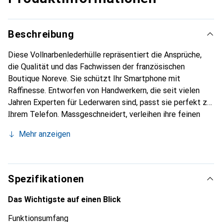
Beschreibung
Diese Vollnarbenlederhülle repräsentiert die Ansprüche,
die Qualität und das Fachwissen der französischen
Boutique Noreve. Sie schützt Ihr Smartphone mit
Raffinesse. Entworfen von Handwerkern, die seit vielen
Jahren Experten für Lederwaren sind, passt sie perfekt zu
Ihrem Telefon. Massgeschneidert, verleihen ihre feinen
Kurven ihr eine echte zweite Haut. Sie wird zum schicken
Mehr anzeigen
und unverzichtbaren Accessoire für Ihr Smartphone.
International anerkannt für ihre hochwertigen Produkte ist
die Marke Noreve eine sichere Wahl für eine
anspruchsvolle Kundschaft.
Spezifikationen
Das Wichtigste auf einen Blick
Funktionsumfang