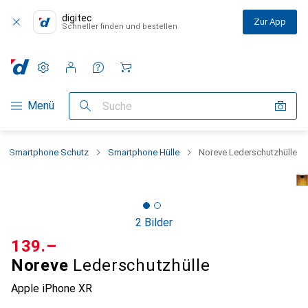
digitec
Zur App
Schneller finden und bestellen
Einstellungen
Kundenkonto
Vergleichslisten
Merklisten
Warenkorb
Navigation nach Kategorien
Menü
Suche
Smartphone Schutz
Smartphone Hülle
Noreve Lederschutzhülle
2 Bilder
CHF
139.–
Noreve
Lederschutzhülle
Apple iPhone XR