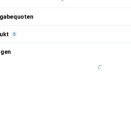
kgabequoten
ukt
0
ngen