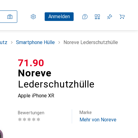
Einstellungen
Kundenkonto
Vergleichslisten
Merklisten
Warenkorb
Anmelden
utz
Smartphone Hülle
Noreve Lederschutzhülle
CHF
71.90
Noreve
Lederschutzhülle
Apple iPhone XR
Marke
Bewertungen
Mehr von Noreve