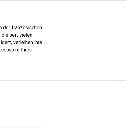
n der französischen
die seit vielen
dert, verleihen ihre
ccessoire Ihres
eve eine sichere