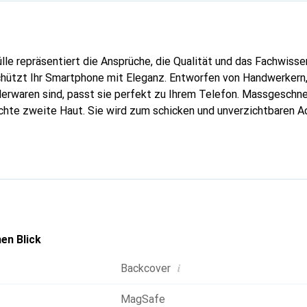
lle repräsentiert die Ansprüche, die Qualität und das Fachwisse
hützt Ihr Smartphone mit Eleganz. Entworfen von Handwerkern, 
erwaren sind, passt sie perfekt zu Ihrem Telefon. Massgeschnei
echte zweite Haut. Sie wird zum schicken und unverzichtbaren A
nal anerkannt für ihre hochwertigen Produkte ist die Marke Nor
volle Kundschaft.
en Blick
i
Backcover
MagSafe