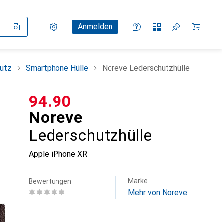
Einstellungen
Kundenkonto
Vergleichslisten
Merklisten
Warenkorb
Anmelden
utz
Smartphone Hülle
Noreve Lederschutzhülle
CHF
94.90
Noreve
Lederschutzhülle
Apple iPhone XR
Marke
Bewertungen
Mehr von Noreve