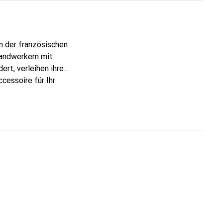
n der französischen
Handwerkern mit
ert, verleihen ihre
cessoire für Ihr
ve eine zuverlässige