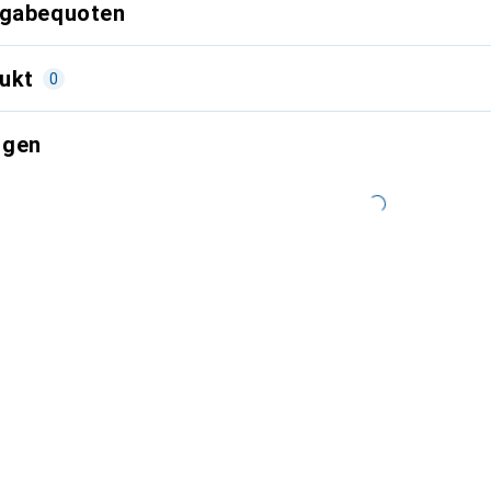
kgabequoten
ukt
0
ngen