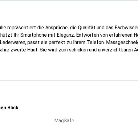
lle repräsentiert die Ansprüche, die Qualität und das Fachwisse
chützt Ihr Smartphone mit Eleganz. Entworfen von erfahrenen 
n Lederwaren, passt sie perfekt zu Ihrem Telefon. Massgeschneid
wahre zweite Haut. Sie wird zum schicken und unverzichtbaren Ac
al anerkannt für ihre hochwertigen Produkte ist die Marke Nore
volle Kundschaft.
en Blick
MagSafe