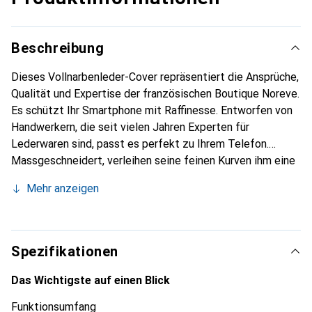
Beschreibung
Dieses Vollnarbenleder-Cover repräsentiert die Ansprüche,
Qualität und Expertise der französischen Boutique Noreve.
Es schützt Ihr Smartphone mit Raffinesse. Entworfen von
Handwerkern, die seit vielen Jahren Experten für
Lederwaren sind, passt es perfekt zu Ihrem Telefon.
Massgeschneidert, verleihen seine feinen Kurven ihm eine
echte zweite Haut. Es wird zum schicken und
Mehr anzeigen
unverzichtbaren Accessoire Ihres Smartphones.
International anerkannt für ihre hochwertigen Produkte ist
die Marke Noreve eine sichere Wahl für eine
anspruchsvolle Kundschaft.
Spezifikationen
Das Wichtigste auf einen Blick
Funktionsumfang