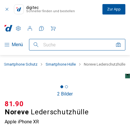
digitec
Zur App
Schneller finden und bestellen
Einstellungen
Kundenkonto
Vergleichslisten
Merklisten
Warenkorb
Navigation nach Kategorien
Menü
Suche
Smartphone Schutz
Smartphone Hülle
Noreve Lederschutzhülle
2 Bilder
CHF
81.90
Noreve
Lederschutzhülle
Apple iPhone XR