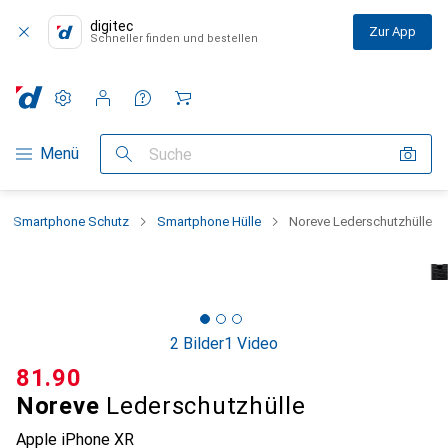
digitec
Zur App
Schneller finden und bestellen
Einstellungen
Kundenkonto
Vergleichslisten
Merklisten
Warenkorb
Navigation nach Kategorien
Menü
Suche
Smartphone Schutz
Smartphone Hülle
Noreve Lederschutzhülle
2 Bilder
1 Video
CHF
81.90
Noreve
Lederschutzhülle
Apple iPhone XR