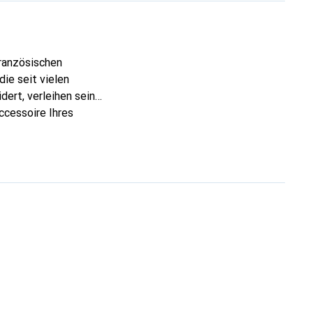
französischen
ie seit vielen
dert, verleihen seine
ccessoire Ihres
eve eine sichere