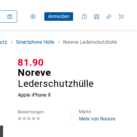
Einstellungen
Kundenkonto
Vergleichslisten
Merklisten
Warenkorb
Anmelden
utz
Smartphone Hülle
Noreve Lederschutzhülle
CHF
81.90
Noreve
Lederschutzhülle
Apple iPhone X
Marke
Bewertungen
Mehr von Noreve