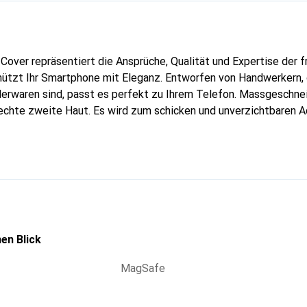
Cover repräsentiert die Ansprüche, Qualität und Expertise der 
ützt Ihr Smartphone mit Eleganz. Entworfen von Handwerkern, d
erwaren sind, passt es perfekt zu Ihrem Telefon. Massgeschnei
echte zweite Haut. Es wird zum schicken und unverzichtbaren A
nal anerkannt für ihre hochwertigen Produkte ist die Marke Nor
volle Kundschaft.
en Blick
MagSafe