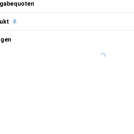
kgabequoten
ukt
0
ngen