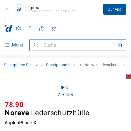
digitec
Zur App
Schneller finden und bestellen
Einstellungen
Kundenkonto
Vergleichslisten
Merklisten
Warenkorb
Navigation nach Kategorien
Menü
Suche
Smartphone Schutz
Smartphone Hülle
Noreve Lederschutzhülle
2 Bilder
CHF
78.90
Noreve
Lederschutzhülle
Apple iPhone X