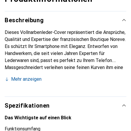
Beschreibung
Dieses Vollnarbenleder-Cover repräsentiert die Ansprüche,
Qualität und Expertise der französischen Boutique Noreve.
Es schützt Ihr Smartphone mit Eleganz. Entworfen von
Handwerkern, die seit vielen Jahren Experten für
Lederwaren sind, passt es perfekt zu Ihrem Telefon.
Massgeschneidert verleihen seine feinen Kurven ihm eine
echte zweite Haut. Es wird zum schicken und
Mehr anzeigen
unverzichtbaren Accessoire für Ihr Smartphone.
International anerkannt für ihre hochwertigen Produkte ist
die Marke Noreve eine sichere Wahl für eine
anspruchsvolle Kundschaft.
Spezifikationen
Das Wichtigste auf einen Blick
Funktionsumfang