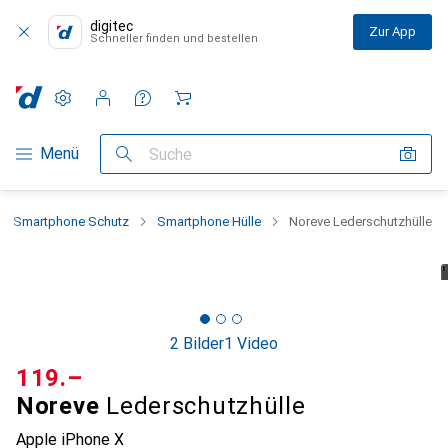
digitec
Zur App
Schneller finden und bestellen
Einstellungen
Kundenkonto
Vergleichslisten
Merklisten
Warenkorb
Navigation nach Kategorien
Menü
Suche
Smartphone Schutz
Smartphone Hülle
Noreve Lederschutzhülle
2 Bilder
1 Video
CHF
119.–
Noreve
Lederschutzhülle
Apple iPhone X