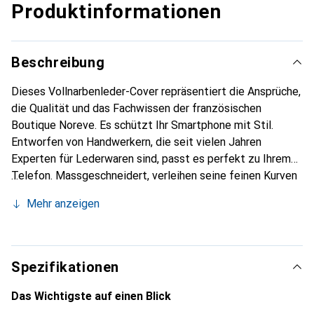
Produktinformationen
Beschreibung
Dieses Vollnarbenleder-Cover repräsentiert die Ansprüche,
die Qualität und das Fachwissen der französischen
Boutique Noreve. Es schützt Ihr Smartphone mit Stil.
Entworfen von Handwerkern, die seit vielen Jahren
Experten für Lederwaren sind, passt es perfekt zu Ihrem
Telefon. Massgeschneidert, verleihen seine feinen Kurven
ihm eine echte zweite Haut. Es wird zum schicken und
Mehr anzeigen
unverzichtbaren Accessoire Ihres Smartphones. Die Marke
Noreve ist international für ihre hochwertigen Produkte
anerkannt und eine sichere Wahl für eine anspruchsvolle
Kundschaft.
Spezifikationen
Das Wichtigste auf einen Blick