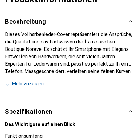
Beschreibung
Dieses Vollnarbenleder-Cover repräsentiert die Ansprüche,
die Qualität und das Fachwissen der französischen
Boutique Noreve. Es schützt Ihr Smartphone mit Eleganz.
Entworfen von Handwerkern, die seit vielen Jahren
Experten für Lederwaren sind, passt es perfekt zu Ihrem
Telefon. Massgeschneidert, verleihen seine feinen Kurven
ihm eine echte zweite Haut. Es wird zum schicken und
Mehr anzeigen
unverzichtbaren Accessoire Ihres Smartphones.
International anerkannt für ihre hochwertigen Produkte ist
die Marke Noreve eine sichere Wahl für eine
anspruchsvolle Kundschaft.
Spezifikationen
Das Wichtigste auf einen Blick
Funktionsumfang