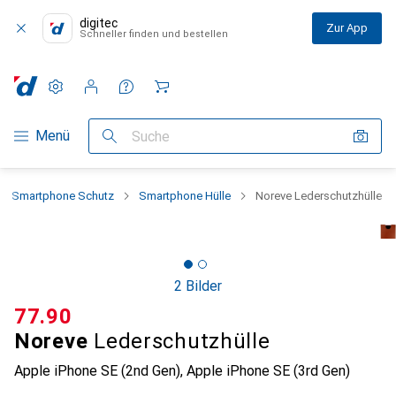
digitec
Zur App
Schneller finden und bestellen
Einstellungen
Kundenkonto
Vergleichslisten
Merklisten
Warenkorb
Navigation nach Kategorien
Menü
Suche
Smartphone Schutz
Smartphone Hülle
Noreve Lederschutzhülle
2 Bilder
CHF
77.90
Noreve
Lederschutzhülle
Apple iPhone SE (2nd Gen), Apple iPhone SE (3rd Gen)