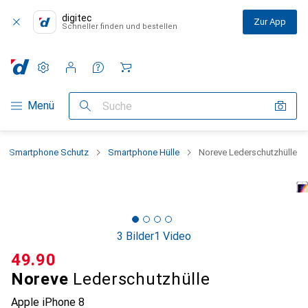
digitec
Zur App
Schneller finden und bestellen
Einstellungen
Kundenkonto
Vergleichslisten
Merklisten
Warenkorb
Navigation nach Kategorien
Menü
Suche
Smartphone Schutz
Smartphone Hülle
Noreve Lederschutzhülle
3 Bilder
1 Video
CHF
49.90
Noreve
Lederschutzhülle
Apple iPhone 8