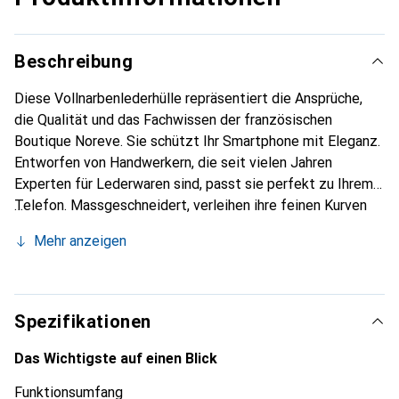
Beschreibung
Diese Vollnarbenlederhülle repräsentiert die Ansprüche,
die Qualität und das Fachwissen der französischen
Boutique Noreve. Sie schützt Ihr Smartphone mit Eleganz.
Entworfen von Handwerkern, die seit vielen Jahren
Experten für Lederwaren sind, passt sie perfekt zu Ihrem
Telefon. Massgeschneidert, verleihen ihre feinen Kurven
ihr eine echte zweite Haut. Sie wird zum schicken und
Mehr anzeigen
unverzichtbaren Accessoire für Ihr Smartphone.
International anerkannt für ihre hochwertigen Produkte ist
die Marke Noreve eine sichere Wahl für eine
anspruchsvolle Klientel.
Spezifikationen
Das Wichtigste auf einen Blick
Funktionsumfang