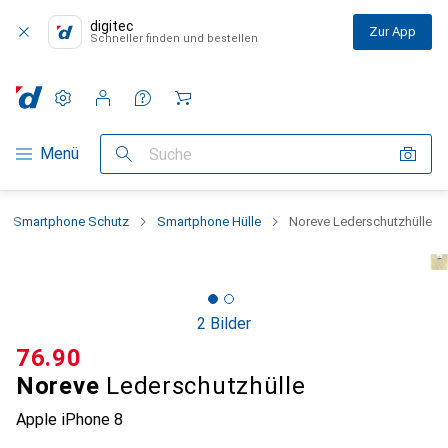
digitec
Zur App
Schneller finden und bestellen
Einstellungen
Kundenkonto
Vergleichslisten
Merklisten
Warenkorb
Navigation nach Kategorien
Menü
Suche
Smartphone Schutz
Smartphone Hülle
Noreve Lederschutzhülle
2 Bilder
CHF
76.90
Noreve
Lederschutzhülle
Apple iPhone 8