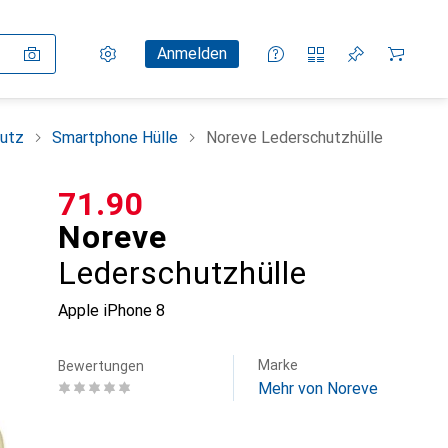
Einstellungen
Kundenkonto
Vergleichslisten
Merklisten
Warenkorb
Anmelden
utz
Smartphone Hülle
Noreve Lederschutzhülle
CHF
71.90
Noreve
Lederschutzhülle
Apple iPhone 8
Marke
Bewertungen
Mehr von Noreve