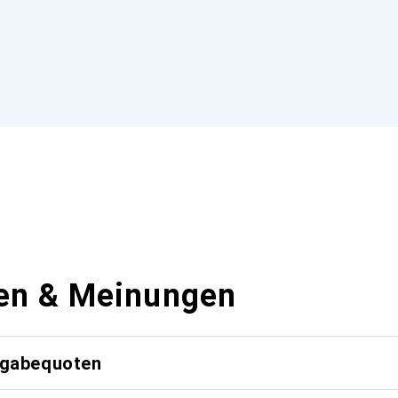
en & Meinungen
kgabequoten