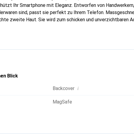
hützt Ihr Smartphone mit Eleganz. Entworfen von Handwerkern, 
erwaren sind, passt sie perfekt zu Ihrem Telefon. Massgeschnei
echte zweite Haut. Sie wird zum schicken und unverzichtbaren Ac
al anerkannt für ihre hochwertigen Produkte ist die Marke Nore
 Kundschaft.
en Blick
i
Backcover
MagSafe