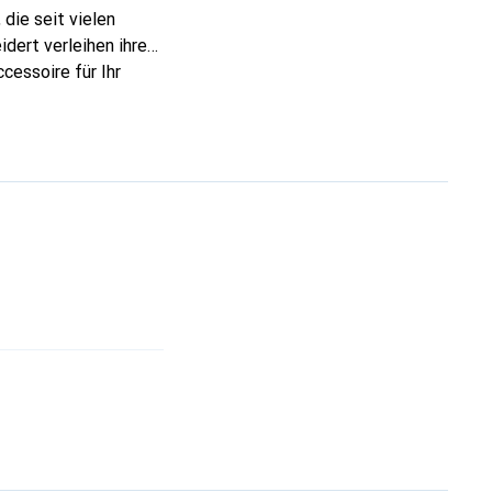
die seit vielen
dert verleihen ihre
cessoire für Ihr
ve eine sichere Wahl