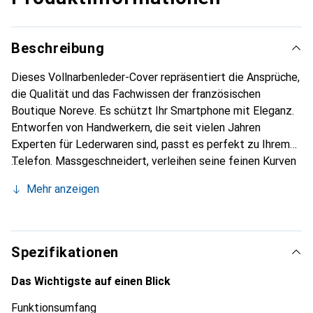
Beschreibung
Dieses Vollnarbenleder-Cover repräsentiert die Ansprüche,
die Qualität und das Fachwissen der französischen
Boutique Noreve. Es schützt Ihr Smartphone mit Eleganz.
Entworfen von Handwerkern, die seit vielen Jahren
Experten für Lederwaren sind, passt es perfekt zu Ihrem
Telefon. Massgeschneidert, verleihen seine feinen Kurven
ihm eine echte zweite Haut. Es wird zum schicken und
Mehr anzeigen
unverzichtbaren Accessoire Ihres Smartphones.
International anerkannt für ihre hochwertigen Produkte ist
die Marke Noreve eine sichere Wahl für eine
anspruchsvolle Klientel.
Spezifikationen
Das Wichtigste auf einen Blick
Funktionsumfang