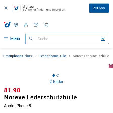
digitec
Zur App
Schneller finden und bestellen
Einstellungen
Kundenkonto
Vergleichslisten
Merklisten
Warenkorb
Navigation nach Kategorien
Menü
Suche
Smartphone Schutz
Smartphone Hülle
Noreve Lederschutzhülle
2 Bilder
CHF
81.90
Noreve
Lederschutzhülle
Apple iPhone 8