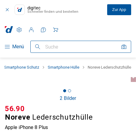
digitec
Zur App
Schneller finden und bestellen
Einstellungen
Kundenkonto
Vergleichslisten
Merklisten
Warenkorb
Navigation nach Kategorien
Menü
Suche
Smartphone Schutz
Smartphone Hülle
Noreve Lederschutzhülle
2 Bilder
CHF
56.90
Noreve
Lederschutzhülle
Apple iPhone 8 Plus