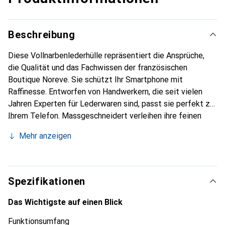
Beschreibung
Diese Vollnarbenlederhülle repräsentiert die Ansprüche,
die Qualität und das Fachwissen der französischen
Boutique Noreve. Sie schützt Ihr Smartphone mit
Raffinesse. Entworfen von Handwerkern, die seit vielen
Jahren Experten für Lederwaren sind, passt sie perfekt zu
Ihrem Telefon. Massgeschneidert verleihen ihre feinen
Kurven ihr eine echte zweite Haut. Sie wird zum schicken
Mehr anzeigen
und unverzichtbaren Accessoire für Ihr Smartphone.
International anerkannt für ihre hochwertigen Produkte ist
die Marke Noreve eine sichere Wahl für eine
anspruchsvolle Kundschaft.
Spezifikationen
Das Wichtigste auf einen Blick
Funktionsumfang