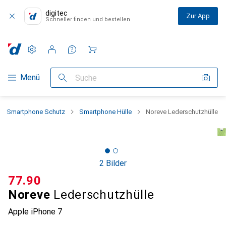
digitec
Zur App
Schneller finden und bestellen
Einstellungen
Kundenkonto
Vergleichslisten
Merklisten
Warenkorb
Navigation nach Kategorien
Menü
Suche
Smartphone Schutz
Smartphone Hülle
Noreve Lederschutzhülle
2 Bilder
CHF
77.90
Noreve
Lederschutzhülle
Apple iPhone 7