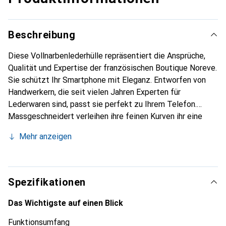
Beschreibung
Diese Vollnarbenlederhülle repräsentiert die Ansprüche,
Qualität und Expertise der französischen Boutique Noreve.
Sie schützt Ihr Smartphone mit Eleganz. Entworfen von
Handwerkern, die seit vielen Jahren Experten für
Lederwaren sind, passt sie perfekt zu Ihrem Telefon.
Massgeschneidert verleihen ihre feinen Kurven ihr eine
echte zweite Haut. Sie wird zum schicken und
Mehr anzeigen
unverzichtbaren Accessoire für Ihr Smartphone.
International anerkannt für ihre hochwertigen Produkte ist
die Marke Noreve eine sichere Wahl für eine
anspruchsvolle Kundschaft.
Spezifikationen
Das Wichtigste auf einen Blick
Funktionsumfang