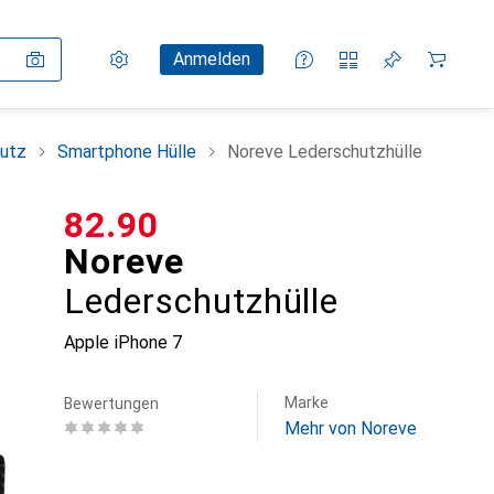
Einstellungen
Kundenkonto
Vergleichslisten
Merklisten
Warenkorb
Anmelden
utz
Smartphone Hülle
Noreve Lederschutzhülle
CHF
82.90
Noreve
Lederschutzhülle
Apple iPhone 7
Marke
Bewertungen
Mehr von Noreve