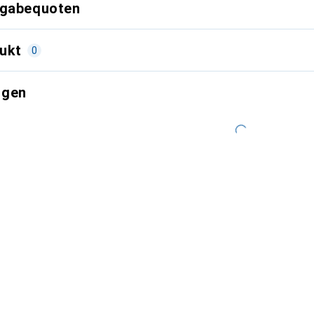
kgabequoten
ukt
0
ngen