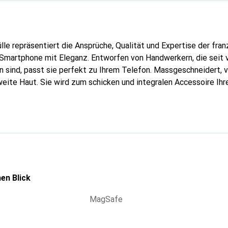
lle repräsentiert die Ansprüche, Qualität und Expertise der fra
 Smartphone mit Eleganz. Entworfen von Handwerkern, die seit 
 sind, passt sie perfekt zu Ihrem Telefon. Massgeschneidert, ve
weite Haut. Sie wird zum schicken und integralen Accessoire Ih
 für ihre hochwertigen Produkte ist die Marke Noreve eine siche
aft.
en Blick
MagSafe