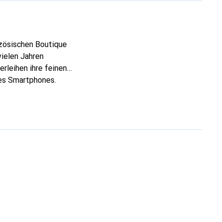
nzösischen Boutique
vielen Jahren
rleihen ihre feinen
res Smartphones.
re Wahl für eine