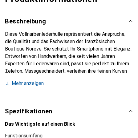
Beschreibung
Diese Vollnarbenlederhülle repräsentiert die Ansprüche,
die Qualität und das Fachwissen der französischen
Boutique Noreve. Sie schützt Ihr Smartphone mit Eleganz.
Entworfen von Handwerkern, die seit vielen Jahren
Experten für Lederwaren sind, passt sie perfekt zu Ihrem
Telefon. Massgeschneidert, verleihen ihre feinen Kurven
ihr eine echte zweite Haut. Sie wird zum schicken und
Mehr anzeigen
unverzichtbaren Accessoire für Ihr Smartphone.
International anerkannt für ihre hochwertigen Produkte ist
die Marke Noreve eine sichere Wahl für eine
anspruchsvolle Klientel.
Spezifikationen
Das Wichtigste auf einen Blick
Funktionsumfang