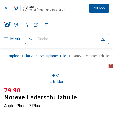
digitec
Zur App
Schneller finden und bestellen
Einstellungen
Kundenkonto
Vergleichslisten
Merklisten
Warenkorb
Navigation nach Kategorien
Menü
Suche
Smartphone Schutz
Smartphone Hülle
Noreve Lederschutzhülle
2 Bilder
CHF
79.90
Noreve
Lederschutzhülle
Apple iPhone 7 Plus