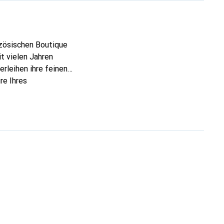
nzösischen Boutique
t vielen Jahren
rleihen ihre feinen
re Ihres
eve eine sichere