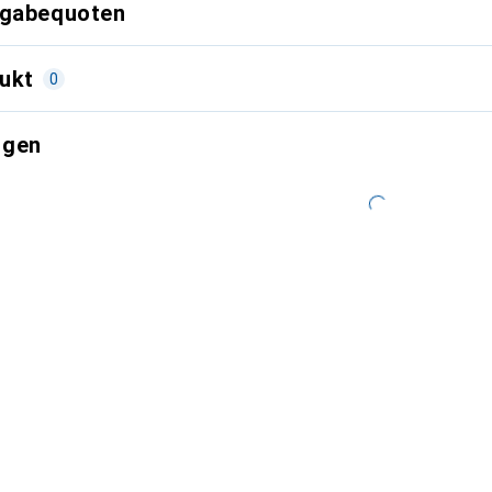
kgabequoten
ukt
0
ngen