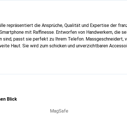
lle repräsentiert die Ansprüche, Qualität und Expertise der fra
 Smartphone mit Raffinesse. Entworfen von Handwerkern, die sei
 sind, passt sie perfekt zu Ihrem Telefon. Massgeschneidert, ve
weite Haut. Sie wird zum schicken und unverzichtbaren Accessoi
nal anerkannt für ihre hochwertigen Produkte ist die Marke Nor
volle Kundschaft.
en Blick
MagSafe