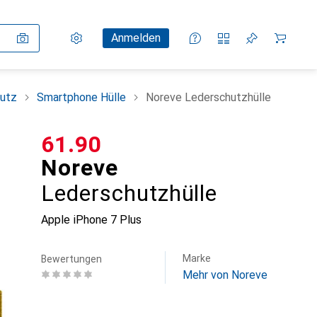
Einstellungen
Kundenkonto
Vergleichslisten
Merklisten
Warenkorb
Anmelden
utz
Smartphone Hülle
Noreve Lederschutzhülle
CHF
61.90
Noreve
Lederschutzhülle
Apple iPhone 7 Plus
Marke
Bewertungen
Mehr von Noreve