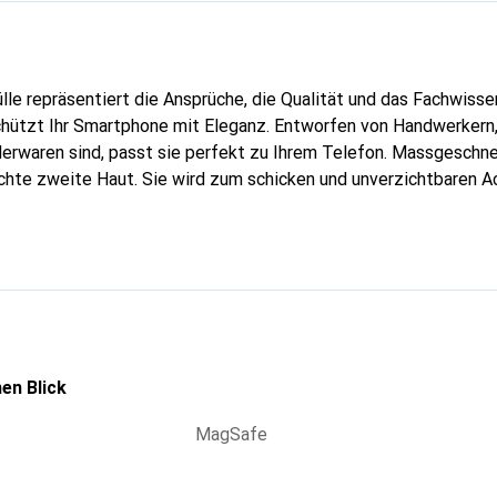
lle repräsentiert die Ansprüche, die Qualität und das Fachwisse
hützt Ihr Smartphone mit Eleganz. Entworfen von Handwerkern, 
erwaren sind, passt sie perfekt zu Ihrem Telefon. Massgeschnei
echte zweite Haut. Sie wird zum schicken und unverzichtbaren Ac
al anerkannt für ihre hochwertigen Produkte ist die Marke Nore
Klientel.
en Blick
MagSafe