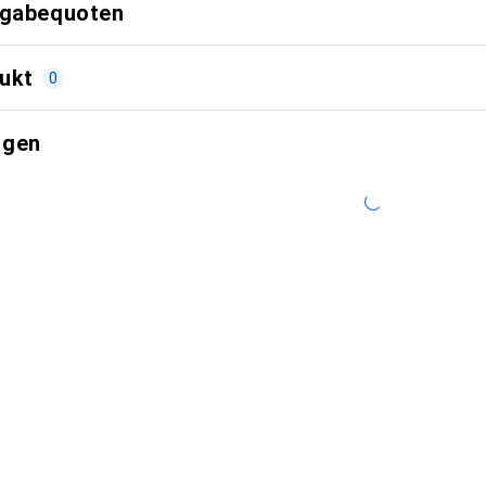
kgabequoten
ukt
0
ngen