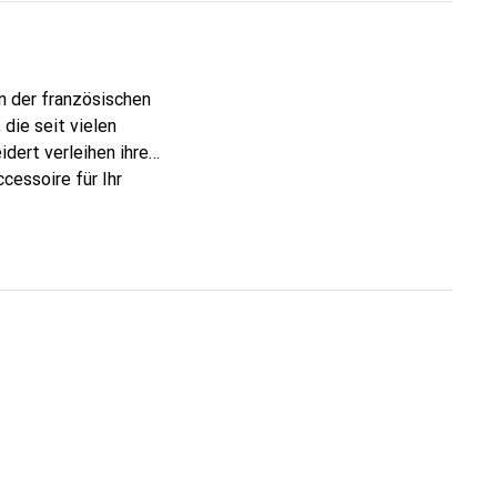
n der französischen
die seit vielen
dert verleihen ihre
cessoire für Ihr
ve eine sichere Wahl