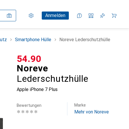
Einstellungen
Kundenkonto
Vergleichslisten
Merklisten
Warenkorb
Anmelden
utz
Smartphone Hülle
Noreve Lederschutzhülle
CHF
54.90
Noreve
Lederschutzhülle
Apple iPhone 7 Plus
Marke
Bewertungen
Mehr von Noreve