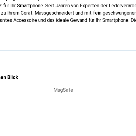
 für Ihr Smartphone. Seit Jahren von Experten der Lederverarbei
g zu Ihrem Gerät. Massgeschneidert und mit fein geschwungenen
gantes Accessoire und das ideale Gewand für Ihr Smartphone. D
hochwertigen Produkte bekannt und stets eine gute Wahl für den
en Blick
MagSafe
g