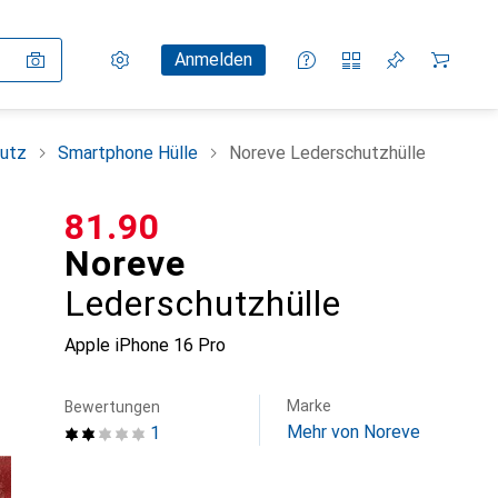
Einstellungen
Kundenkonto
Vergleichslisten
Merklisten
Warenkorb
Anmelden
utz
Smartphone Hülle
Noreve Lederschutzhülle
CHF
81.90
Noreve
Lederschutzhülle
Apple iPhone 16 Pro
Marke
Bewertungen
Mehr von Noreve
1