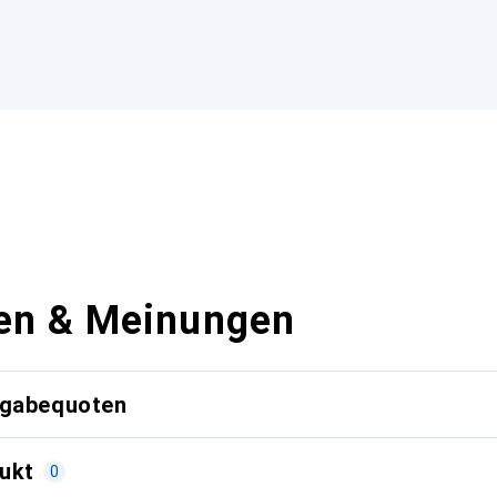
en & Meinungen
kgabequoten
ukt
0