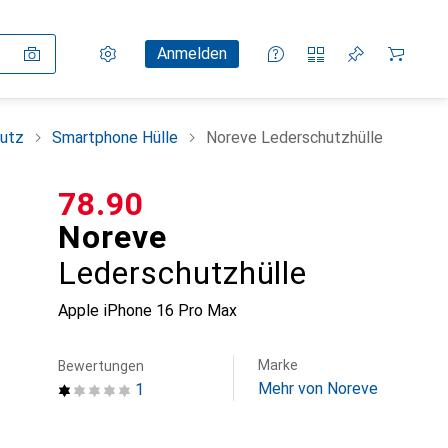
Einstellungen
Kundenkonto
Vergleichslisten
Merklisten
Warenkorb
Anmelden
utz
Smartphone Hülle
Noreve Lederschutzhülle
CHF
78.90
Noreve
Lederschutzhülle
Apple iPhone 16 Pro Max
Marke
Bewertungen
Mehr von Noreve
1