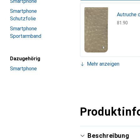
Smartphone
Smartphone
Autruche 
Schutzfolie
CHF
81.90
Smartphone
Sportarmband
Dazugehörig
Mehr anzeigen
Smartphone
Serpent c
CHF
81.90
Produktinf
Beschreibung