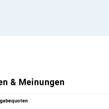
en & Meinungen
kgabequoten