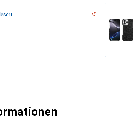
desert
iclamino
ormationen