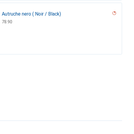
Autruche nero ( Noir / Black)
CHF
78.90
Serpent sabbia
CHF
78.90