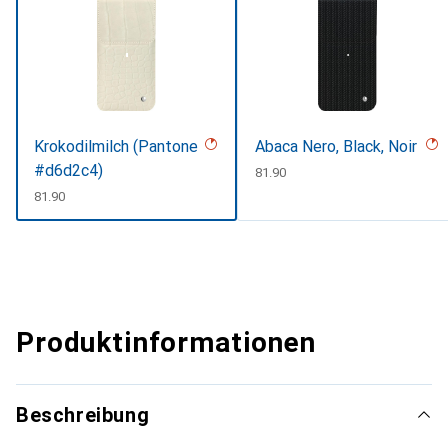
Krokodilmilch (Pantone
Abaca Nero, Black, Noir
#d6d2c4)
CHF
81.90
CHF
81.90
Produktinformationen
Beschreibung