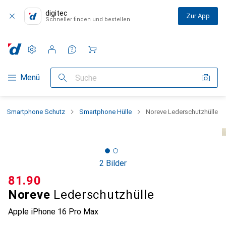
digitec
Zur App
Schneller finden und bestellen
Einstellungen
Kundenkonto
Vergleichslisten
Merklisten
Warenkorb
Navigation nach Kategorien
Menü
Suche
Smartphone Schutz
Smartphone Hülle
Noreve Lederschutzhülle
2 Bilder
CHF
81.90
Noreve
Lederschutzhülle
Apple iPhone 16 Pro Max