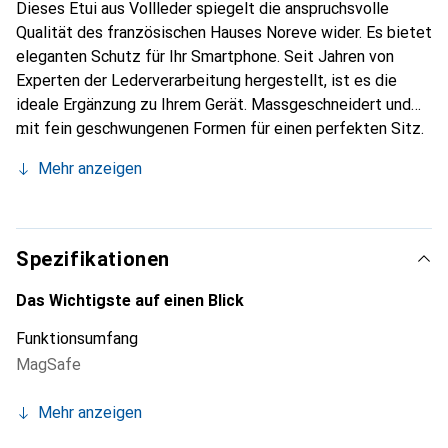
Dieses Etui aus Vollleder spiegelt die anspruchsvolle
Qualität des französischen Hauses Noreve wider. Es bietet
eleganten Schutz für Ihr Smartphone. Seit Jahren von
Experten der Lederverarbeitung hergestellt, ist es die
ideale Ergänzung zu Ihrem Gerät. Massgeschneidert und
mit fein geschwungenen Formen für einen perfekten Sitz.
Ein elegantes Accessoire und das ideale Gewand für Ihr
Mehr anzeigen
Smartphone. Die Marke Noreve ist international für ihre
hochwertigen Produkte bekannt und stets eine gute Wahl
für den anspruchsvollen Kunden.
Spezifikationen
Das Wichtigste auf einen Blick
Funktionsumfang
MagSafe
Mehr anzeigen