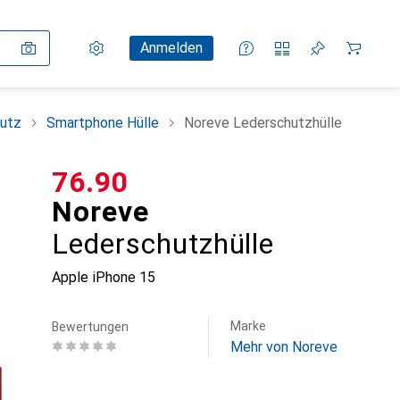
Einstellungen
Kundenkonto
Vergleichslisten
Merklisten
Warenkorb
Anmelden
utz
Smartphone Hülle
Noreve Lederschutzhülle
CHF
76.90
Noreve
Lederschutzhülle
Apple iPhone 15
Marke
Bewertungen
Mehr von Noreve