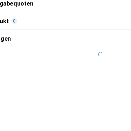
kgabequoten
ukt
0
ngen