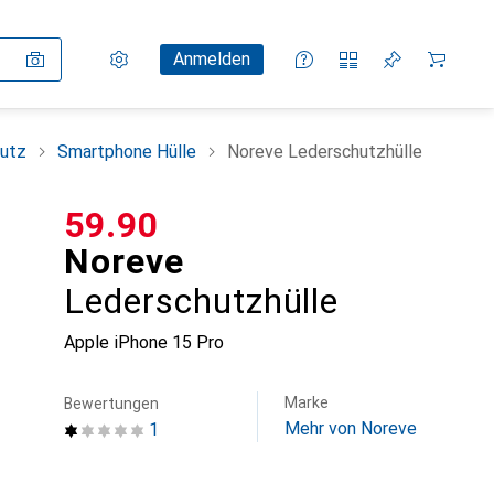
Einstellungen
Kundenkonto
Vergleichslisten
Merklisten
Warenkorb
Anmelden
utz
Smartphone Hülle
Noreve Lederschutzhülle
CHF
59.90
Noreve
Lederschutzhülle
Apple iPhone 15 Pro
Marke
Bewertungen
Mehr von Noreve
1