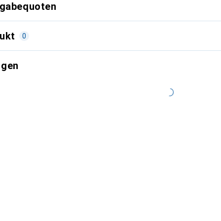
kgabequoten
ukt
0
ngen