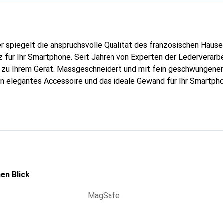
er spiegelt die anspruchsvolle Qualität des französischen Hause
 für Ihr Smartphone. Seit Jahren von Experten der Lederverarbei
g zu Ihrem Gerät. Massgeschneidert und mit fein geschwungenen
ein elegantes Accessoire und das ideale Gewand für Ihr Smartph
l für ihre hochwertigen Produkte bekannt und stets eine gute Wa
.
en Blick
MagSafe