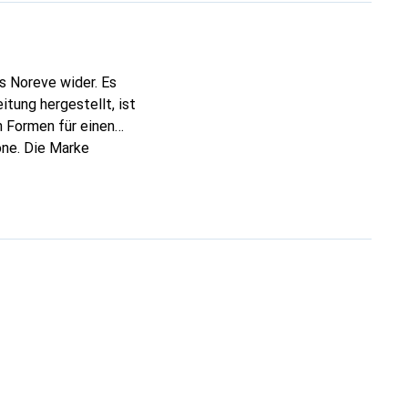
s Noreve wider. Es
tung hergestellt, ist
 Formen für einen
one. Die Marke
hl für den