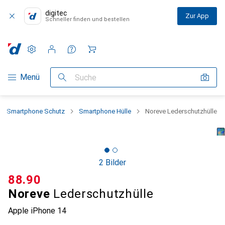
digitec
Zur App
Schneller finden und bestellen
Einstellungen
Kundenkonto
Vergleichslisten
Merklisten
Warenkorb
Navigation nach Kategorien
Menü
Suche
Smartphone Schutz
Smartphone Hülle
Noreve Lederschutzhülle
2 Bilder
CHF
88.90
Noreve
Lederschutzhülle
Apple iPhone 14