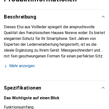
Beschreibung
Dieses Etui aus Vollleder spiegelt die anspruchsvolle
Qualität des französischen Hauses Noreve wider. Es bietet
eleganten Schutz für Ihr Smartphone. Seit Jahren von
Experten der Lederverarbeitung hergestellt, ist es die
ideale Ergänzung zu Ihrem Gerät. Massgeschneidert und
mit fein geschwungenen Formen für einen perfekten Sitz.
Ein elegantes Accessoire und das ideale Gewand für Ihr
Mehr anzeigen
Smartphone. Die Marke Noreve ist international für ihre
hochwertigen Produkte bekannt und stets eine gute Wahl
für den anspruchsvollen Kunden.
Spezifikationen
Das Wichtigste auf einen Blick
Funktionsumfang