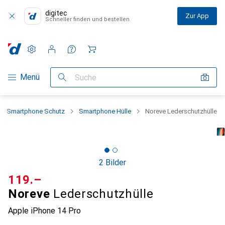
digitec
Zur App
Schneller finden und bestellen
Einstellungen
Kundenkonto
Vergleichslisten
Merklisten
Warenkorb
Navigation nach Kategorien
Menü
Suche
Smartphone Schutz
Smartphone Hülle
Noreve Lederschutzhülle
2 Bilder
CHF
119.–
Noreve
Lederschutzhülle
Apple iPhone 14 Pro