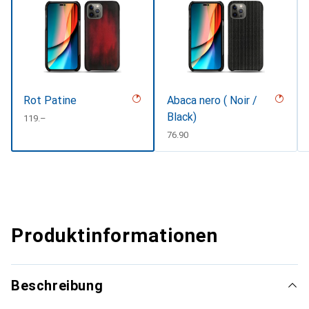
Rot Patine
Abaca nero ( Noir /
Black)
CHF
119.–
CHF
76.90
Produktinformationen
Beschreibung