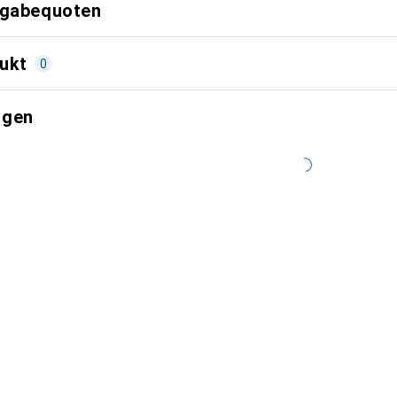
kgabequoten
ukt
0
ngen