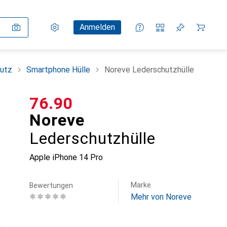
Einstellungen
Kundenkonto
Vergleichslisten
Merklisten
Warenkorb
Anmelden
utz
Smartphone Hülle
Noreve Lederschutzhülle
CHF
76.90
Noreve
Lederschutzhülle
Apple iPhone 14 Pro
Marke
Bewertungen
Mehr von Noreve