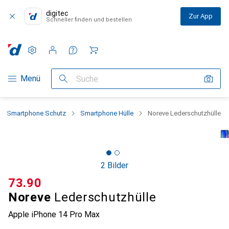
digitec
Zur App
Schneller finden und bestellen
Einstellungen
Kundenkonto
Vergleichslisten
Merklisten
Warenkorb
Navigation nach Kategorien
Menü
Suche
Smartphone Schutz
Smartphone Hülle
Noreve Lederschutzhülle
2 Bilder
CHF
73.90
Noreve
Lederschutzhülle
Apple iPhone 14 Pro Max