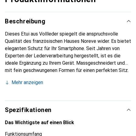
Beschreibung
Dieses Etui aus Vollleder spiegelt die anspruchsvolle
Qualität des französischen Hauses Noreve wider. Es bietet
eleganten Schutz für Ihr Smartphone. Seit Jahren von
Experten der Lederverarbeitung hergestellt, ist es die
ideale Ergänzung zu Ihrem Gerät. Massgeschneidert und
mit fein geschwungenen Formen für einen perfekten Sitz.
Ein elegantes Accessoire und das ideale Gewand für Ihr
Mehr anzeigen
Smartphone. Die Marke Noreve ist international für ihre
hochwertigen Produkte bekannt und stets eine gute Wahl
für den anspruchsvollen Kunden.
Spezifikationen
Das Wichtigste auf einen Blick
Funktionsumfang