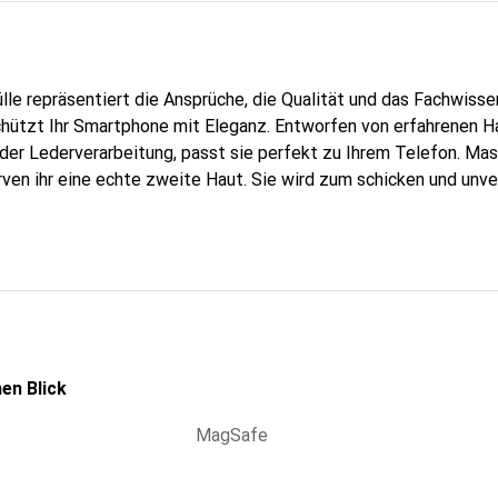
lle repräsentiert die Ansprüche, die Qualität und das Fachwisse
chützt Ihr Smartphone mit Eleganz. Entworfen von erfahrenen 
n der Lederverarbeitung, passt sie perfekt zu Ihrem Telefon. Ma
urven ihr eine echte zweite Haut. Sie wird zum schicken und unv
tphone. International anerkannt für ihre hochwertigen Produkte
für eine anspruchsvolle Kundschaft.
en Blick
MagSafe