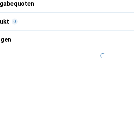
kgabequoten
ukt
0
ngen