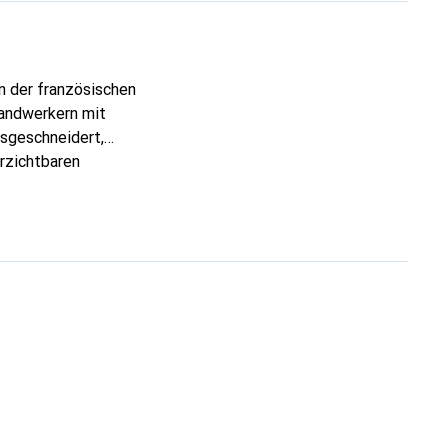
n der französischen
Handwerkern mit
ssgeschneidert,
erzichtbaren
 ist die Marke Noreve