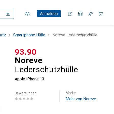
Einstellungen
Kundenkonto
Vergleichslisten
Merklisten
Warenkorb
Anmelden
utz
Smartphone Hülle
Noreve Lederschutzhülle
CHF
93.90
Noreve
Lederschutzhülle
Apple iPhone 13
Marke
Bewertungen
Mehr von Noreve